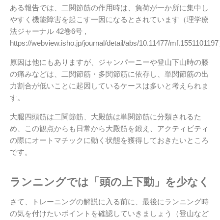
ある報告では、二関節筋の作用時は、負荷が一か所に集中し
やすく機能障害を起こす一因になるとされています（理学療
法ジャーナル 42巻6号 ,
https://webview.isho.jp/journal/detail/abs/10.11477/mf.15511011
原因は他にもありますが、ジャンパーニーや登山下山時の膝
の痛みなどは、二関節筋・多関節筋に依存し、単関節筋の出
力割合が低いことに起因しているケースは多いと考えられま
す。
大腿四頭筋は二関節筋、大殿筋は単関節筋に分類されるた
め、この観点からも日常から大殿筋を鍛え、アクティビティ
の際にオートマチックに動く状態を獲得しておきたいところ
です。
ランニングでは「頭の上下動」を少なく
さて、トレーニングの解説に入る前に、最後にランニング時
の気を付けたいポイントを確認していきましょう（登山など