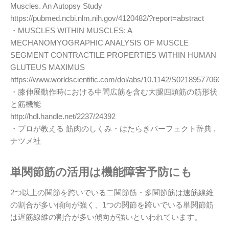
Muscles. An Autopsy Study
https://pubmed.ncbi.nlm.nih.gov/4120482/?report=abstract
・MUSCLES WITHIN MUSCLES: A
MECHANOMYOGRAPHIC ANALYSIS OF MUSCLE
SEGMENT CONTRACTILE PROPERTIES WITHIN HUMAN
GLUTEUS MAXIMUS
https://www.worldscientific.com/doi/abs/10.1142/S021895770600
・膝伸展動作時における中間広筋を含む大腿四頭筋の筋形状
と筋機能
http://hdl.handle.net/2237/24392
・プロが教える 筋肉のしくみ・はたらきパーフェクト辞典 ,
ナツメ社
単関節筋の活用は機能障害予防にも
2つ以上の関節を跨いでいる二関節筋・多関節筋は速筋線維
の割合が多い傾向が強く、1つの関節を跨いでいる単関節筋
は遅筋線維の割合が多い傾向が強いといわれています。