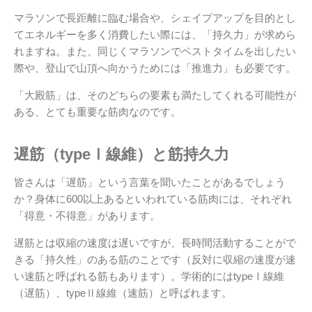
マラソンで長距離に臨む場合や、シェイプアップを目的とし
てエネルギーを多く消費したい際には、「持久力」が求めら
れますね。また、同じくマラソンでベストタイムを出したい
際や、登山で山頂へ向かうためには「推進力」も必要です。
「大殿筋」は、そのどちらの要素も満たしてくれる可能性が
ある、とても重要な筋肉なのです。
遅筋（typeⅠ線維）と筋持久力
皆さんは「遅筋」という言葉を聞いたことがあるでしょう
か？身体に600以上あるといわれている筋肉には、それぞれ
「得意・不得意」があります。
遅筋とは収縮の速度は遅いですが、長時間活動することがで
きる「持久性」のある筋のことです（反対に収縮の速度が速
い速筋と呼ばれる筋もあります）。学術的にはtypeⅠ線維
（遅筋）、typeⅡ線維（速筋）と呼ばれます。