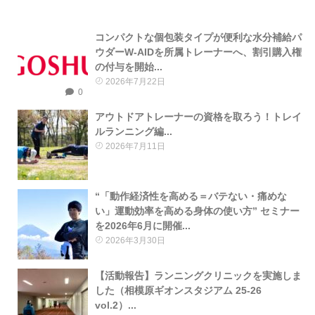
コンパクトな個包装タイプが便利な水分補給パ
ウダーW-AIDを所属トレーナーへ、割引購入権
の付与を開始...
2026年7月22日
0
アウトドアトレーナーの資格を取ろう！トレイ
ルランニング編...
2026年7月11日
“「動作経済性を高める＝バテない・痛めな
い」運動効率を高める身体の使い方” セミナー
を2026年6月に開催...
2026年3月30日
【活動報告】ランニングクリニックを実施しま
した（相模原ギオンスタジアム 25-26
vol.2）...