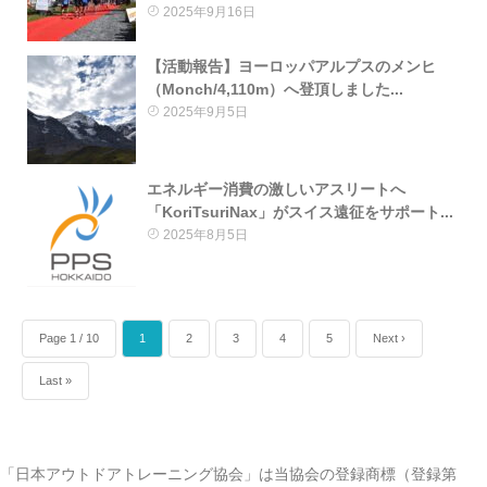
2025年9月16日
【活動報告】ヨーロッパアルプスのメンヒ
（Monch/4,110m）へ登頂しました...
2025年9月5日
エネルギー消費の激しいアスリートへ
「KoriTsuriNax」がスイス遠征をサポート...
2025年8月5日
Page 1 / 10
1
2
3
4
5
Next ›
Last »
「日本アウトドアトレーニング協会」は当協会の登録商標（登録第