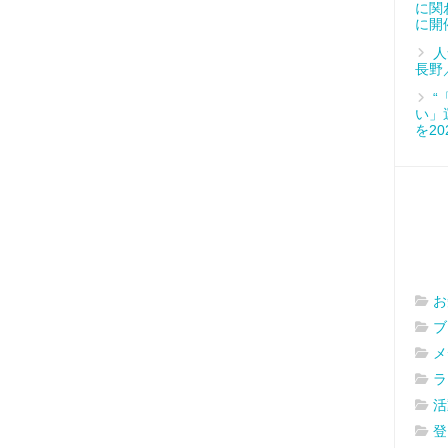
に関
に開
人
長野
“
い」
を2
お
ブ
メ
ラ
活
登