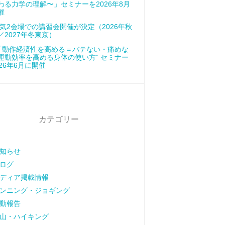
わる力学の理解〜」セミナーを2026年8月
催
気2会場での講習会開催が決定（2026年秋
／2027年冬東京）
「動作経済性を高める＝バテない・痛めな
運動効率を高める身体の使い方” セミナー
026年6月に開催
カテゴリー
知らせ
ログ
ディア掲載情報
ンニング・ジョギング
動報告
山・ハイキング