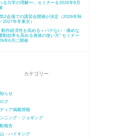
わる力学の理解〜」セミナーを2026年8月
催
気2会場での講習会開催が決定（2026年秋
／2027年冬東京）
「動作経済性を高める＝バテない・痛めな
運動効率を高める身体の使い方” セミナー
026年6月に開催
カテゴリー
知らせ
ログ
ディア掲載情報
ンニング・ジョギング
動報告
山・ハイキング