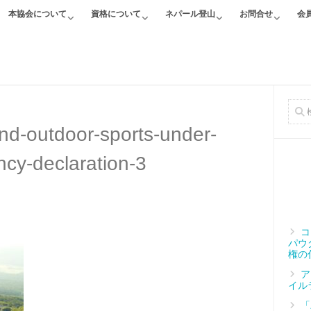
本協会について
資格について
ネパール登山
お問合せ
会
nd-outdoor-sports-under-
cy-declaration-3
コ
パウ
権の
ア
イル
「