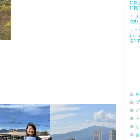
に関
に開
人
長野
“
い」
を2
お
ブ
メ
ラ
活
登