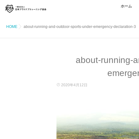
ホーム
HOME
about-running-and-outdoor-sports-under-emergency-declaration-3
about-running-a
emergen
2020年4月12日