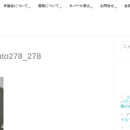
本協会について
資格について
ネパール登山
お問合せ
会
to278_278
コ
パウ
権の
ア
イル
「