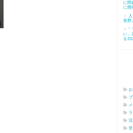
に関
に開
人
長野
“
い」
を2
お
ブ
メ
ラ
活
登