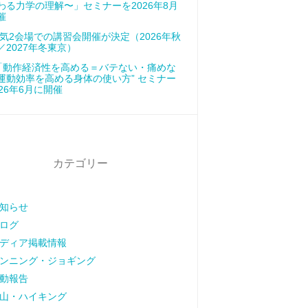
わる力学の理解〜」セミナーを2026年8月
催
気2会場での講習会開催が決定（2026年秋
／2027年冬東京）
「動作経済性を高める＝バテない・痛めな
運動効率を高める身体の使い方” セミナー
026年6月に開催
カテゴリー
知らせ
ログ
ディア掲載情報
ンニング・ジョギング
動報告
山・ハイキング