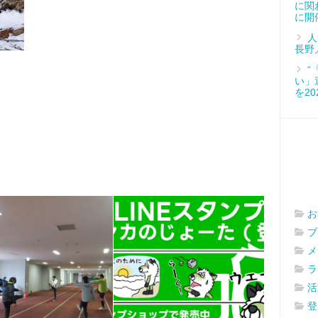
に関
に開
人
長野
“
い」
を2
お
ブ
メ
ラ
活
登