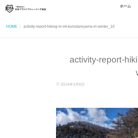
ホーム
HOME
activity-report-hiking-in-mt-kurodareyama-in-winter_10
activity-report-hi
2024年3月6日