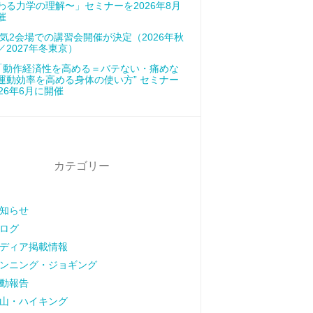
わる力学の理解〜」セミナーを2026年8月
催
気2会場での講習会開催が決定（2026年秋
／2027年冬東京）
「動作経済性を高める＝バテない・痛めな
運動効率を高める身体の使い方” セミナー
026年6月に開催
カテゴリー
知らせ
ログ
ディア掲載情報
ンニング・ジョギング
動報告
山・ハイキング