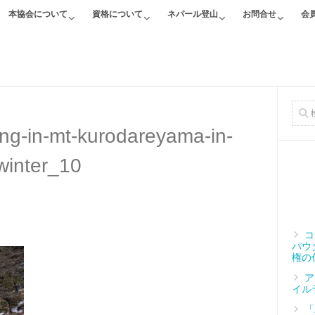
本協会について
資格について
ネパール登山
お問合せ
会
king-in-mt-kurodareyama-in-
winter_10
コ
パウ
権の
ア
イル
「