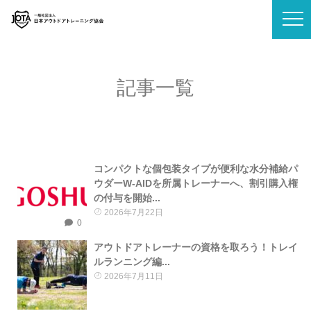
記事一覧
コンパクトな個包装タイプが便利な水分補給パ
ウダーW-AIDを所属トレーナーへ、割引購入権
の付与を開始...
2026年7月22日
0
アウトドアトレーナーの資格を取ろう！トレイ
ルランニング編...
2026年7月11日