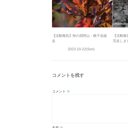
【活動報告】秋の四阿山・根子岳縦
【活動報
走
完走しま
2023-10-22(Sun)
コメントを残す
コメント
※
名前
※