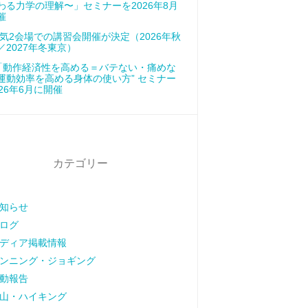
わる力学の理解〜」セミナーを2026年8月
催
気2会場での講習会開催が決定（2026年秋
／2027年冬東京）
「動作経済性を高める＝バテない・痛めな
運動効率を高める身体の使い方” セミナー
026年6月に開催
カテゴリー
知らせ
ログ
ディア掲載情報
ンニング・ジョギング
動報告
山・ハイキング