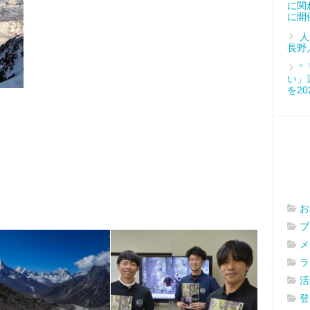
に関
に開
人
長野
“
い」
を2
お
ブ
メ
ラ
活
登