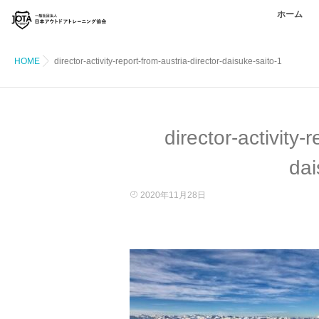
ホーム
HOME
director-activity-report-from-austria-director-daisuke-saito-1
director-activity-
dai
2020年11月28日