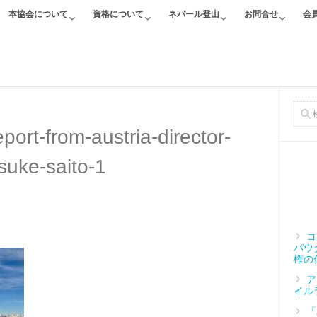
本協会について
資格について
ネパール登山
お問合せ
会
report-from-austria-director-
suke-saito-1
コ
パウ
権の
ア
イル
「