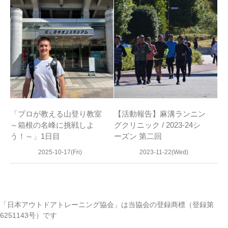
「プロが教える山登り教室
【活動報告】麻溝ランニン
～箱根の名峰に挑戦しよ
グクリニック / 2023-24シ
う！～」1日目
ーズン 第二回
2025-10-17(Fri)
2023-11-22(Wed)
「日本アウトドアトレーニング協会」は当協会の登録商標（登録第
6251143号）です