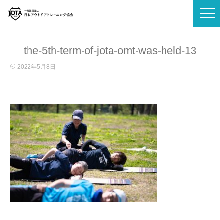
the-5th-term-of-jota-omt-was-held-13
2022年5月8日