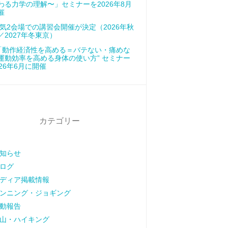
わる力学の理解〜」セミナーを2026年8月
催
気2会場での講習会開催が決定（2026年秋
／2027年冬東京）
「動作経済性を高める＝バテない・痛めな
運動効率を高める身体の使い方” セミナー
026年6月に開催
カテゴリー
知らせ
ログ
ディア掲載情報
ンニング・ジョギング
動報告
山・ハイキング