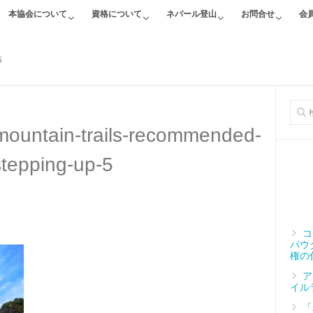
本協会について
資格について
ネパール登山
お問合せ
会
5
-mountain-trails-recommended-
stepping-up-5
コ
パウ
権の
ア
イル
「