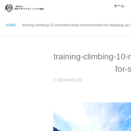
ホーム
HOME
training-climbing-10-mountain-trails-recommended-for-stepping-up-
training-climbing-10
for-
2022年8月12日