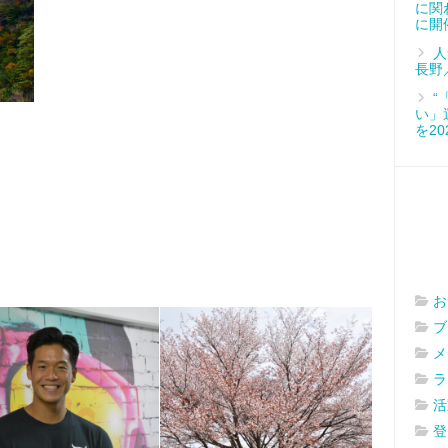
に関
に開
人
長野
“
い」
を2
お
ブ
メ
ラ
活
登