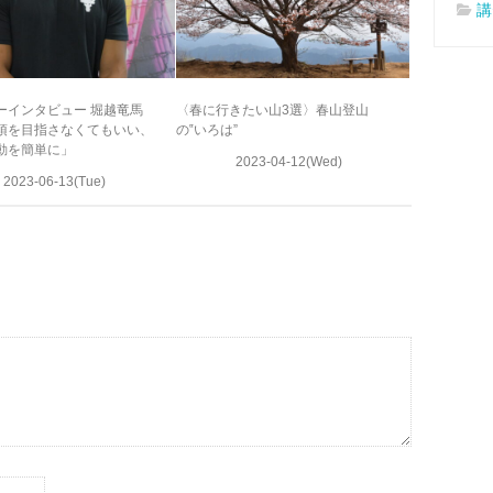
講
ーインタビュー 堀越竜馬
〈春に行きたい山3選〉春山登山
頂を目指さなくてもいい、
の‟いろは”
動を簡単に」
2023-04-12(Wed)
2023-06-13(Tue)