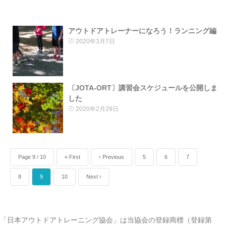
アウトドアトレーナーになろう！ランニング編
2020年3月7日
〔JOTA-ORT〕講習会スケジュールを公開しま
した
2020年2月29日
Page 9 / 10
« First
‹ Previous
5
6
7
8
9
10
Next ›
「日本アウトドアトレーニング協会」は当協会の登録商標（登録第