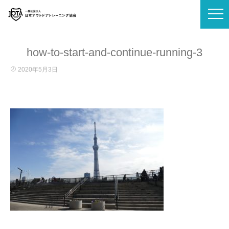
how-to-start-and-continue-running-3
2020年5月3日